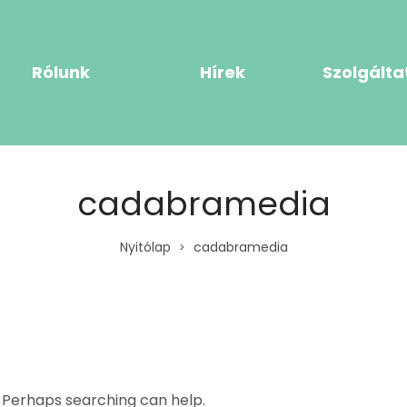
Rólunk
Hírek
Szolgálta
cadabramedia
Nyitólap
cadabramedia
>
. Perhaps searching can help.