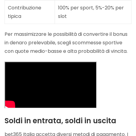
Contribuzione
100% per sport, 5%-20% per
tipica
slot
Per massimizzare le possibilità di convertire il bonus
in denaro prelevabile, scegli scommesse sportive
con quote medio-basse e alta probabilità di vincita.
Soldi in entrata, soldi in uscita
bet365 Italia accetta diversi metodi di pagamento. I