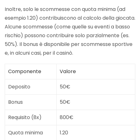
Inoltre, solo le scommesse con quota minima (ad
esempio 1.20) contribuiscono al calcolo della giocata.
Alcune scommesse (come quelle su eventi a basso
rischio) possono contribuire solo parzialmente (es.
50%). Il bonus è disponibile per scommesse sportive
e, in alcuni casi, per il casinò.
Componente
Valore
Deposito
50€
Bonus
50€
Requisito (8x)
800€
Quota minima
1.20