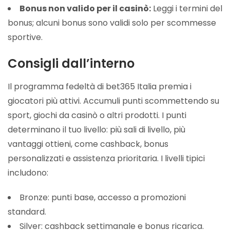
Bonus non valido per il casinò:
Leggi i termini del
bonus; alcuni bonus sono validi solo per scommesse
sportive.
Consigli dall’interno
Il programma fedeltà di bet365 Italia premia i
giocatori più attivi. Accumuli punti scommettendo su
sport, giochi da casinò o altri prodotti. I punti
determinano il tuo livello: più sali di livello, più
vantaggi ottieni, come cashback, bonus
personalizzati e assistenza prioritaria. I livelli tipici
includono:
Bronze: punti base, accesso a promozioni
standard.
Silver: cashback settimanale e bonus ricarica.