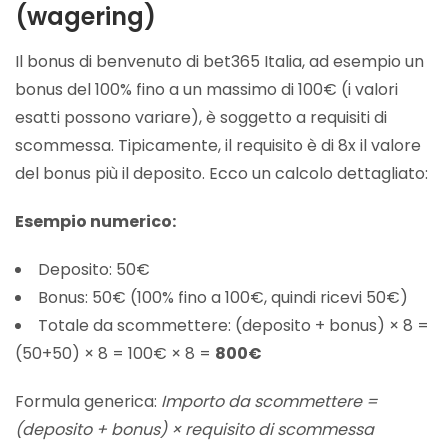
(wagering)
Il bonus di benvenuto di bet365 Italia, ad esempio un
bonus del 100% fino a un massimo di 100€ (i valori
esatti possono variare), è soggetto a requisiti di
scommessa. Tipicamente, il requisito è di 8x il valore
del bonus più il deposito. Ecco un calcolo dettagliato:
Esempio numerico:
Deposito: 50€
Bonus: 50€ (100% fino a 100€, quindi ricevi 50€)
Totale da scommettere: (deposito + bonus) × 8 =
(50+50) × 8 = 100€ × 8 =
800€
Formula generica:
Importo da scommettere =
(deposito + bonus) × requisito di scommessa