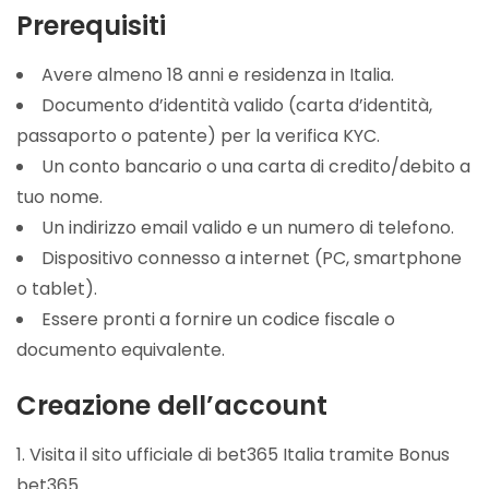
Prerequisiti
Avere almeno 18 anni e residenza in Italia.
Documento d’identità valido (carta d’identità,
passaporto o patente) per la verifica KYC.
Un conto bancario o una carta di credito/debito a
tuo nome.
Un indirizzo email valido e un numero di telefono.
Dispositivo connesso a internet (PC, smartphone
o tablet).
Essere pronti a fornire un codice fiscale o
documento equivalente.
Creazione dell’account
Visita il sito ufficiale di bet365 Italia tramite
Bonus
bet365
.