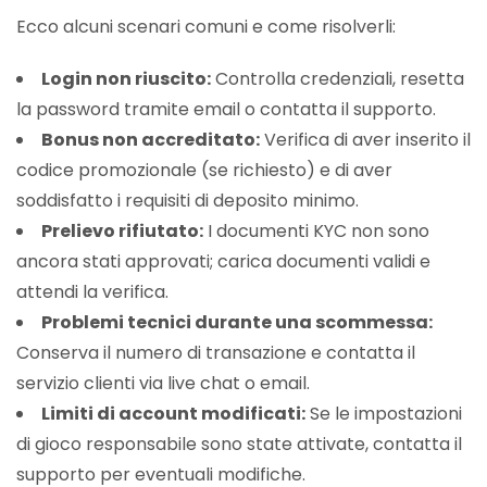
Ecco alcuni scenari comuni e come risolverli:
Login non riuscito:
Controlla credenziali, resetta
la password tramite email o contatta il supporto.
Bonus non accreditato:
Verifica di aver inserito il
codice promozionale (se richiesto) e di aver
soddisfatto i requisiti di deposito minimo.
Prelievo rifiutato:
I documenti KYC non sono
ancora stati approvati; carica documenti validi e
attendi la verifica.
Problemi tecnici durante una scommessa:
Conserva il numero di transazione e contatta il
servizio clienti via live chat o email.
Limiti di account modificati:
Se le impostazioni
di gioco responsabile sono state attivate, contatta il
supporto per eventuali modifiche.