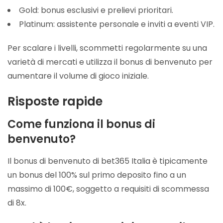
Gold: bonus esclusivi e prelievi prioritari.
Platinum: assistente personale e inviti a eventi VIP.
Per scalare i livelli, scommetti regolarmente su una
varietà di mercati e utilizza il bonus di benvenuto per
aumentare il volume di gioco iniziale.
Risposte rapide
Come funziona il bonus di
benvenuto?
Il bonus di benvenuto di bet365 Italia è tipicamente
un bonus del 100% sul primo deposito fino a un
massimo di 100€, soggetto a requisiti di scommessa
di 8x.