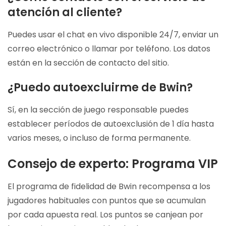
atención al cliente?
Puedes usar el chat en vivo disponible 24/7, enviar un
correo electrónico o llamar por teléfono. Los datos
están en la sección de contacto del sitio.
¿Puedo autoexcluirme de Bwin?
Sí, en la sección de juego responsable puedes
establecer períodos de autoexclusión de 1 día hasta
varios meses, o incluso de forma permanente.
Consejo de experto: Programa VIP
El programa de fidelidad de Bwin recompensa a los
jugadores habituales con puntos que se acumulan
por cada apuesta real. Los puntos se canjean por