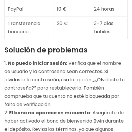
PayPal
10 €
24 horas
Transferencia
20 €
3–7 días
bancaria
hábiles
Solución de problemas
No puedo iniciar sesión:
Verifica que el nombre
de usuario y la contraseña sean correctos. Si
olvidaste la contraseña, usa la opción „¿Olvidaste tu
contraseña?” para restablecerla. También
comprueba que tu cuenta no esté bloqueada por
falta de verificación.
El bono no aparece en mi cuenta:
Asegúrate de
haber activado el bono de bienvenida Bwin durante
el depósito. Revisa los términos, ya que algunos