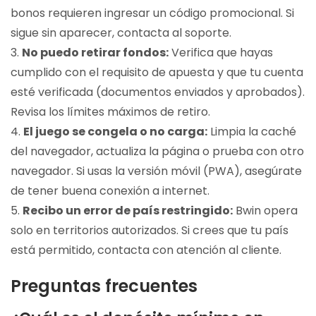
bonos requieren ingresar un código promocional. Si
sigue sin aparecer, contacta al soporte.
No puedo retirar fondos:
Verifica que hayas
cumplido con el requisito de apuesta y que tu cuenta
esté verificada (documentos enviados y aprobados).
Revisa los límites máximos de retiro.
El juego se congela o no carga:
Limpia la caché
del navegador, actualiza la página o prueba con otro
navegador. Si usas la versión móvil (PWA), asegúrate
de tener buena conexión a internet.
Recibo un error de país restringido:
Bwin opera
solo en territorios autorizados. Si crees que tu país
está permitido, contacta con atención al cliente.
Preguntas frecuentes