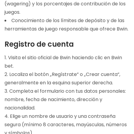
(wagering) y los porcentajes de contribución de los
juegos.
Conocimiento de los límites de depósito y de las
herramientas de juego responsable que ofrece Bwin.
Registro de cuenta
Visita el sitio oficial de Bwin haciendo clic en
Bwin
bet
.
Localiza el botón „Regístrate” o „Crear cuenta”,
generalmente en la esquina superior derecha.
Completa el formulario con tus datos personales:
nombre, fecha de nacimiento, dirección y
nacionalidad.
Elige un nombre de usuario y una contraseña
segura (mínimo 8 caracteres, mayúsculas, números
y símbolos).