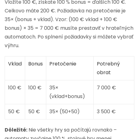
Vložíte 100 €, získate 100 % bonus = ďalších 100 €.
Celkovo máte 200 €. Požiadavka na pretočenie je
35× (bonus + vklad). Vzor: (100 € vklad + 100 €
bonus) × 35 = 7 000 € musíte prestaviť v hrateľných
automatoch. Po splnení požiadavky si môžete vybrať
výhru.
Vklad
Bonus
Pretočenie
Potrebný
obrat
100 €
100 €
35×
7 000 €
(vklad+bonus)
50 €
50 €
35× (50+50)
3 500 €
Dôležité:
Nie všetky hry sa počítajú rovnako –
automaty zvyčajne 100 %, stolové hry menej.