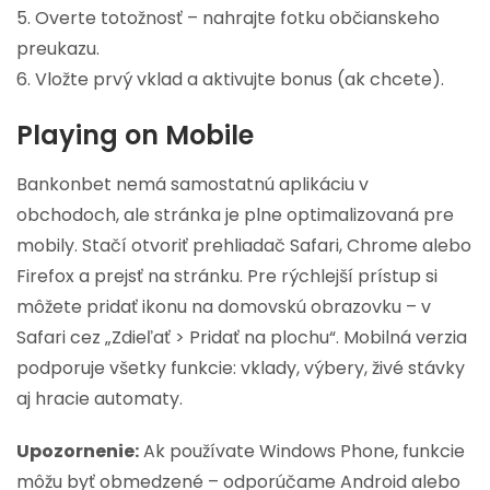
Overte totožnosť – nahrajte fotku občianskeho
preukazu.
Vložte prvý vklad a aktivujte bonus (ak chcete).
Playing on Mobile
Bankonbet nemá samostatnú aplikáciu v
obchodoch, ale stránka je plne optimalizovaná pre
mobily. Stačí otvoriť prehliadač Safari, Chrome alebo
Firefox a prejsť na stránku. Pre rýchlejší prístup si
môžete pridať ikonu na domovskú obrazovku – v
Safari cez „Zdieľať > Pridať na plochu“. Mobilná verzia
podporuje všetky funkcie: vklady, výbery, živé stávky
aj hracie automaty.
Upozornenie:
Ak používate Windows Phone, funkcie
môžu byť obmedzené – odporúčame Android alebo