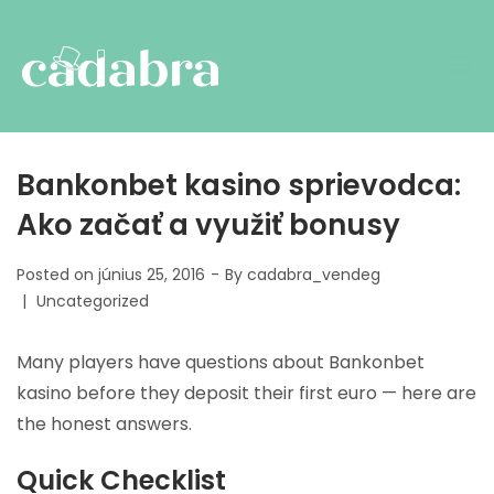
Bankonbet kasino sprievodca:
Ako začať a využiť bonusy
Posted on
június 25, 2016
By
cadabra_vendeg
Posted
Uncategorized
in
Many players have questions about
Bankonbet
kasino
before they deposit their first euro — here are
the honest answers.
Quick Checklist