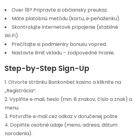
Over 18? Pripravte si občiansky preukaz.
Máte platobnú metódu (kartu, e‑peňaženku).
Skontrolujte internetové pripojenie (stabilné
Wi‑Fi).
Prečítajte si podmienky bonusu vopred.
Nastavte limit vkladu – zodpovedné hranie.
Step-by-Step Sign-Up
Otvorte stránku
Bankonbet kasino
a kliknite na
„Registrácia“.
Vyplňte e‑mail, heslo (min. 8 znakov, číslo a znak) a
menu.
Potvrďte e‑mail cez odkaz v doručenej pošte.
Doplňte osobné údaje (meno, adresa, dátum
narodenia).