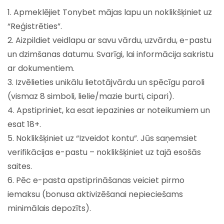
Apmeklējiet Tonybet mājas lapu un noklikšķiniet uz
“Reģistrēties”.
Aizpildiet veidlapu ar savu vārdu, uzvārdu, e-pastu
un dzimšanas datumu. Svarīgi, lai informācija sakristu
ar dokumentiem.
Izvēlieties unikālu lietotājvārdu un spēcīgu paroli
(vismaz 8 simboli, lielie/mazie burti, cipari).
Apstipriniet, ka esat iepazinies ar noteikumiem un
esat 18+.
Noklikšķiniet uz “Izveidot kontu”. Jūs saņemsiet
verifikācijas e-pastu – noklikšķiniet uz tajā esošās
saites.
Pēc e-pasta apstiprināšanas veiciet pirmo
iemaksu (bonusa aktivizēšanai nepieciešams
minimālais depozīts).