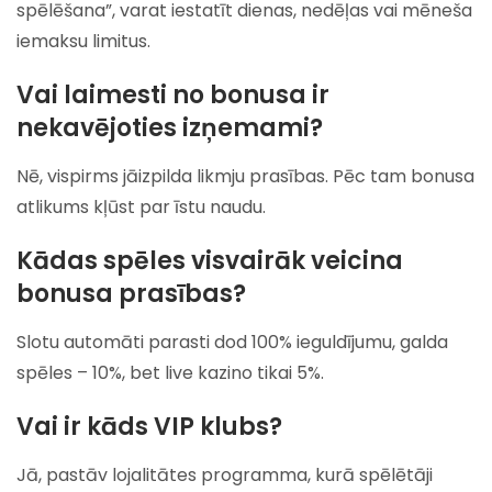
spēlēšana”, varat iestatīt dienas, nedēļas vai mēneša
iemaksu limitus.
Vai laimesti no bonusa ir
nekavējoties izņemami?
Nē, vispirms jāizpilda likmju prasības. Pēc tam bonusa
atlikums kļūst par īstu naudu.
Kādas spēles visvairāk veicina
bonusa prasības?
Slotu automāti parasti dod 100% ieguldījumu, galda
spēles – 10%, bet live kazino tikai 5%.
Vai ir kāds VIP klubs?
Jā, pastāv lojalitātes programma, kurā spēlētāji