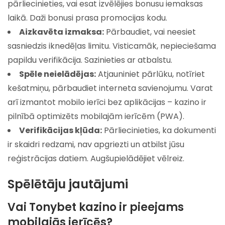
pārliecinieties, vai esat izvēlējies bonusu iemaksas
laikā. Daži bonusi prasa promocijas kodu.
Aizkavēta izmaksa:
Pārbaudiet, vai neesiet
sasniedzis iknedēļas limitu. Visticamāk, nepieciešama
papildu verifikācija. Sazinieties ar atbalstu.
Spēle neielādējas:
Atjauniniet pārlūku, notīriet
kešatmiņu, pārbaudiet interneta savienojumu. Varat
arī izmantot mobilo ierīci bez aplikācijas – kazino ir
pilnībā optimizēts mobilajām ierīcēm (PWA).
Verifikācijas kļūda:
Pārliecinieties, ka dokumenti
ir skaidri redzami, nav apgriezti un atbilst jūsu
reģistrācijas datiem. Augšupielādējiet vēlreiz.
Spēlētāju jautājumi
Vai Tonybet kazino ir pieejams
mobilajās ierīcēs?