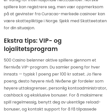
spillere kan registrere seg, men vær oppmerksom
på at gevinster fra Curacao-merkede casinoer kan
være skattepliktige i Norge. Sjekk med Skatteetaten
for din situasjon.
Ekstra tips: VIP- og
lojalitetsprogram
500 Casino belønner aktive spillere gjennom et
flernivås VIP-program. Du samler poeng for hver
innsats — typisk 1 poeng per 100 kr satset. Jo flere
poeng, desto høyere nivå. Nivåene gir fordeler som
høyere uttaksgrenser, personlig kontoadministrator,
cashback og eksklusive bonuser. For å maksimere:
spill regelmessig, benytt deg av ukentlige reload-
bonuser, og kontakt support for å få tilpassede