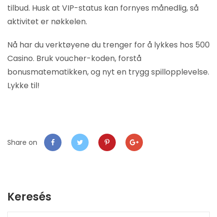
tilbud. Husk at VIP-status kan fornyes månedlig, så
aktivitet er nøkkelen.
Nå har du verktøyene du trenger for å lykkes hos 500
Casino. Bruk voucher-koden, forstå
bonusmatematikken, og nyt en trygg spillopplevelse.
Lykke til!
Share on
Keresés