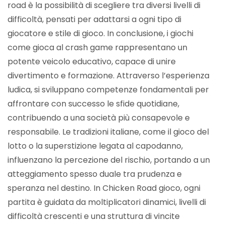
road è la possibilità di scegliere tra diversi livelli di
difficoltà, pensati per adattarsi a ogni tipo di
giocatore e stile di gioco. In conclusione, i giochi
come gioca al crash game rappresentano un
potente veicolo educativo, capace di unire
divertimento e formazione. Attraverso l’esperienza
ludica, si sviluppano competenze fondamentali per
affrontare con successo le sfide quotidiane,
contribuendo a una società più consapevole e
responsabile. Le tradizioni italiane, come il gioco del
lotto o la superstizione legata al capodanno,
influenzano la percezione del rischio, portando a un
atteggiamento spesso duale tra prudenza e
speranza nel destino. In Chicken Road gioco, ogni
partita è guidata da moltiplicatori dinamici, livelli di
difficoltà crescenti e una struttura di vincite