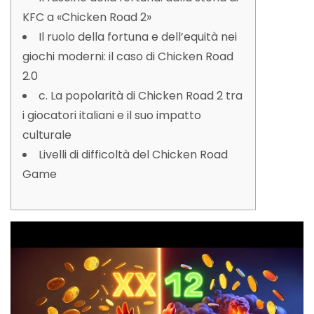
KFC a «Chicken Road 2»
Il ruolo della fortuna e dell’equità nei
giochi moderni: il caso di Chicken Road
2.0
c. La popolarità di Chicken Road 2 tra
i giocatori italiani e il suo impatto
culturale
Livelli di difficoltà del Chicken Road
Game