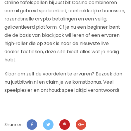
Online tafelspellen bij Justbit Casino combineren
een uitgebreid spelaanbod, aantrekkelijke bonussen,
razendsnelle crypto betalingen en een veilig,
gelicentieerd platform. Of je nu een beginner bent
die de basis van blackjack wil leren of een ervaren
high‑roller die op zoek is naar de nieuwste live
dealer‑tactieken, deze site biedt alles wat je nodig
hebt.
Klaar om zelf de voordelen te ervaren? Bezoek dan
nu
justbitwin.nl
en claim je welkomstbonus. Veel
speelplezier en onthoud: speel altijd verantwoord!
Share on