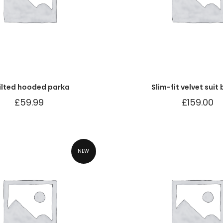
ilted hooded parka
Slim-fit velvet suit
£
59.99
£
159.00
NEW