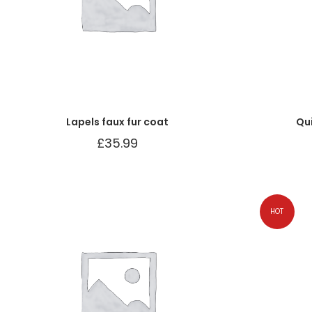
Lapels faux fur coat
Qu
£
35.99
HOT