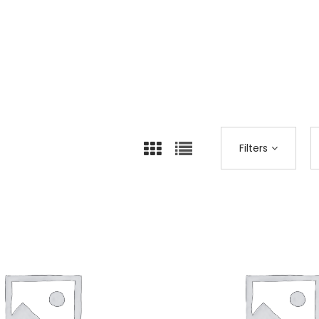
Nyitólap
Termékek
All
Page 2
>
>
>
Filters