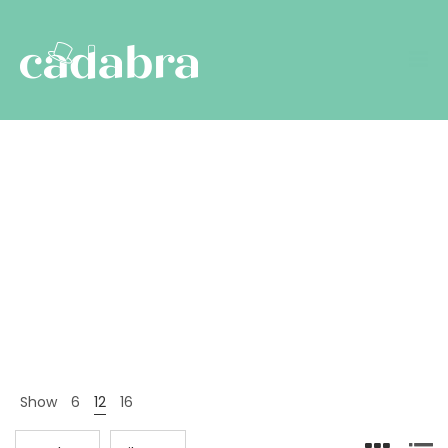
Men
Nyitólap
Termékek
Men
>
>
Show
6
12
16